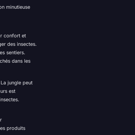
on minutieuse
r confort et
er des insectes.
s sentiers.
rchés dans les
La jungle peut
urs est
insectes.
r
des produits