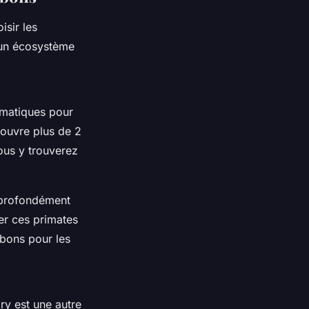
isir les
t un écosystème
ématiques pour
couvre plus de 2
ous y trouverez
 profondément
er ces primates
bbons pour les
ry est une autre