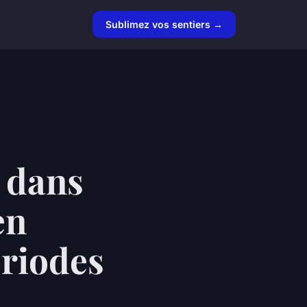
Sublimez vos sentiers →
 dans
en
ériodes