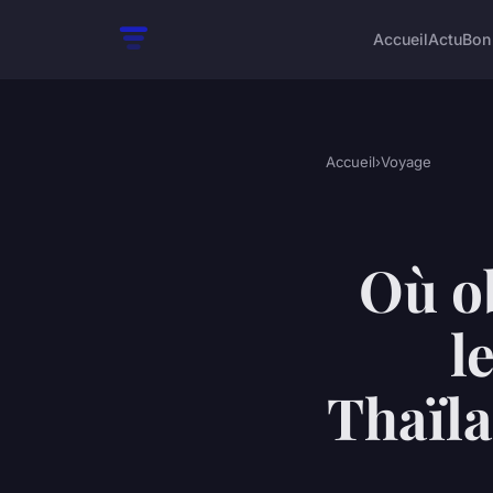
Accueil
Actu
Bon
Accueil
›
Voyage
Où o
l
Thaïla