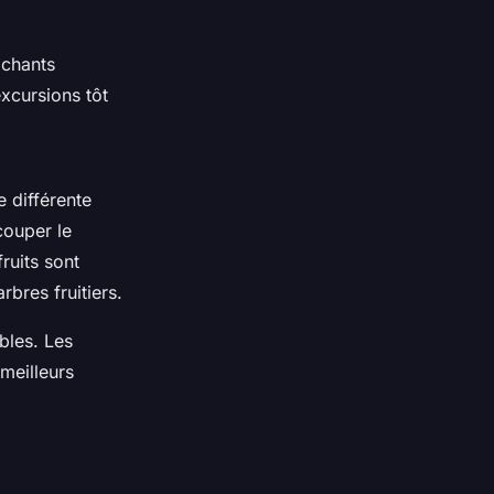
 chants
excursions tôt
e différente
couper le
ruits sont
rbres fruitiers.
bles. Les
meilleurs