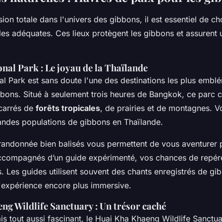
on totale dans l'univers des gibbons, il est essentiel de cho
lles adéquates. Ces lieux protègent les gibbons et assuren
nal Park : Le joyau de la Thaïlande
al Park est sans doute l'une des destinations les plus embl
bbons. Situé à seulement trois heures de Bangkok, ce parc 
carrés de
forêts tropicales
, de prairies et de montagnes. V
andes populations de gibbons en Thaïlande.
 randonnée bien balisés vous permettent de vous aventurer
Accompagnés d’un guide expérimenté, vos chances de repér
. Les guides utilisent souvent des chants enregistrés de gi
 l'expérience encore plus immersive.
ng Wildlife Sanctuary : Un trésor caché
s tout aussi fascinant, le Huai Kha Khaeng Wildlife Sanctua