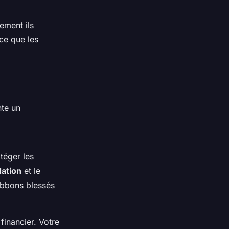
ement ils
 ce que les
nte un
téger les
dation
et le
gibbons blessés
financier. Votre