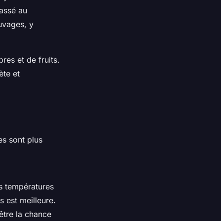
lassé au
uvages, y
res et de fruits.
ète et
es sont plus
s températures
s est meilleure.
être la chance