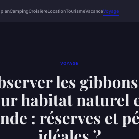
 plan
Camping
Croisière
Location
Tourisme
Vacance
Voyage
VOYAGE
bserver les gibbons
eur habitat naturel 
nde : réserves et p
idéales ?