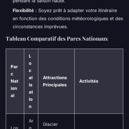
pendant la saison haute.
Flexibilité
: Soyez prêt à adapter votre itinéraire
en fonction des conditions météorologiques et des
circonstances imprévues.
Tableau Comparatif des Parcs Nationaux
L
o
Par
c
c
al
Attractions
Nat
Activités
is
Principales
ion
at
al
io
n
Ar
Glacier
Los
g