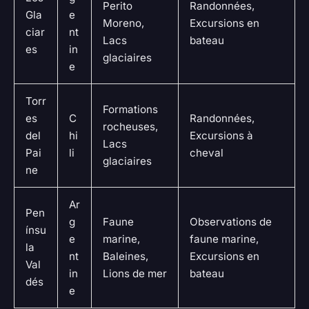
Perito
Randonnées,
Gla
e
Moreno,
Excursions en
ciar
nt
Lacs
bateau
es
in
glaciaires
e
Torr
Formations
es
C
Randonnées,
rocheuses,
del
hi
Excursions à
Lacs
Pai
li
cheval
glaciaires
ne
Ar
Pen
g
Faune
Observations de
ínsu
e
marine,
faune marine,
la
nt
Baleines,
Excursions en
Val
in
Lions de mer
bateau
dés
e