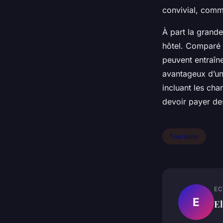
convivial, comm
À part la grande 
hôtel. Comparé 
peuvent entraîn
avantageux d’un
incluant les cha
devoir payer de
Tourisme
EC
E
El