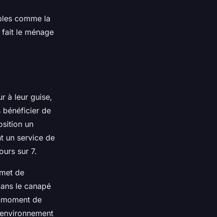
bles comme la
i fait le ménage
ur à leur guise,
s bénéficier de
osition un
t un service de
ours sur 7.
rmet de
dans le canapé
un moment de
n environnement