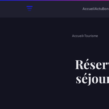
Accueil
Actu
Bon
Accueil
›
Tourisme
Réser
séjou