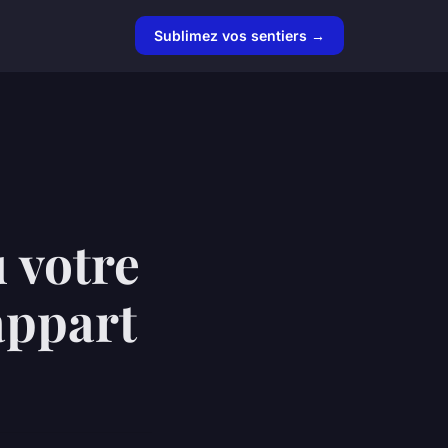
Sublimez vos sentiers →
 votre
appart