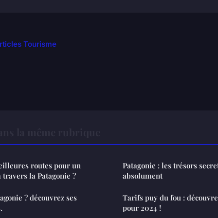
articles Tourisme
ns la même rubrique
eilleures routes pour un
Patagonie : les trésors secre
 travers la Patagonie ?
absolument
tagonie ? découvrez ses
Tarifs puy du fou : découvr
.
pour 2024 !