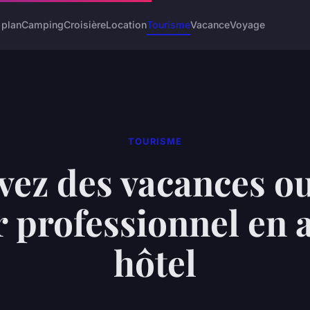
 plan
Camping
Croisière
Location
Tourisme
Vacance
Voyage
TOURISME
vez des vacances ou
r professionnel en 
hôtel